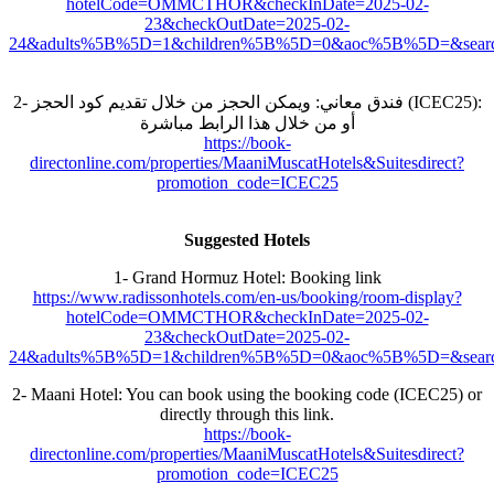
hotelCode=OMMCTHOR&checkInDate=2025-02-
23&checkOutDate=2025-02-
24&adults%5B%5D=1&children%5B%5D=0&aoc%5B%5D=&searchT
2-
فندق معاني: ويمكن الحجز من خلال تقديم كود الحجز (ICEC25):
أو من خلال هذا الرابط مباشرة
https://book-
directonline.com/properties/MaaniMuscatHotels&Suitesdirect?
promotion_code=ICEC25
Suggested Hotels
1- Grand Hormuz Hotel: Booking link
https://www.radissonhotels.com/en-us/booking/room-display?
hotelCode=OMMCTHOR&checkInDate=2025-02-
23&checkOutDate=2025-02-
24&adults%5B%5D=1&children%5B%5D=0&aoc%5B%5D=&searchT
2- Maani Hotel: You can book using the booking code (ICEC25) or
directly through this link.
https://book-
directonline.com/properties/MaaniMuscatHotels&Suitesdirect?
promotion_code=ICEC25